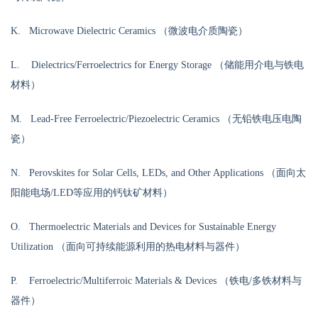
K. Microwave Dielectric Ceramics （微波电介质陶瓷）
L. Dielectrics/Ferroelectrics for Energy Storage （储能用介电与铁电
材料）
M. Lead-Free Ferroelectric/Piezoelectric Ceramics （无铅铁电压电陶
瓷）
N. Perovskites for Solar Cells, LEDs, and Other Applications （面向太
阳能电场/LED等应用的钙钛矿材料）
O. Thermoelectric Materials and Devices for Sustainable Energy
Utilization （面向可持续能源利用的热电材料与器件）
P. Ferroelectric/Multiferroic Materials & Devices （铁电/多铁材料与
器件）