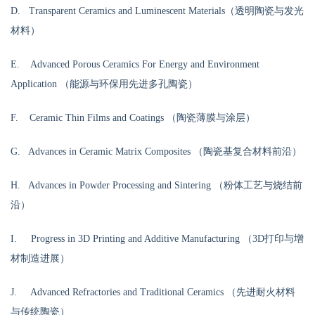
D. Transparent Ceramics and Luminescent Materials（透明陶瓷与发光
材料）
E. Advanced Porous Ceramics For Energy and Environment
Application （能源与环保用先进多孔陶瓷）
F. Ceramic Thin Films and Coatings （陶瓷薄膜与涂层）
G. Advances in Ceramic Matrix Composites （陶瓷基复合材料前沿）
H. Advances in Powder Processing and Sintering （粉体工艺与烧结前
沿）
I. Progress in 3D Printing and Additive Manufacturing （3D打印与增
材制造进展）
J. Advanced Refractories and Traditional Ceramics （先进耐火材料
与传统陶瓷）